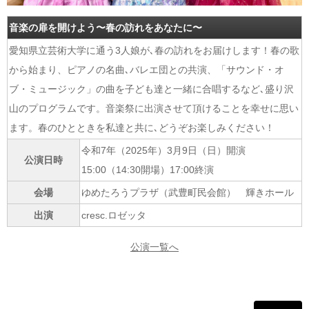
音楽の扉を開けよう〜春の訪れをあなたに〜
愛知県立芸術大学に通う3人娘が､春の訪れをお届けします！春の歌
から始まり、ピアノの名曲､バレエ団との共演、「サウンド・オ
ブ・ミュージック」の曲を子ども達と一緒に合唱するなど､盛り沢
山のプログラムです。音楽祭に出演させて頂けることを幸せに思い
ます。春のひとときを私達と共に､どうぞお楽しみください！
令和7年（2025年）3月9日（日）開演
公演日時
15:00（14:30開場）17:00終演
会場
ゆめたろうプラザ（武豊町民会館） 輝きホール
出演
cresc.ロゼッタ
公演一覧へ