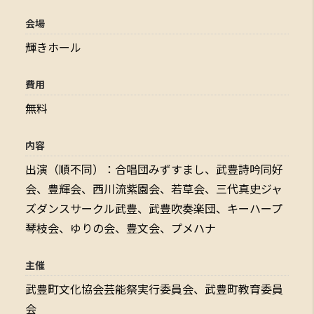
会場
輝きホール
費用
無料
内容
出演（順不同）：合唱団みずすまし、武豊詩吟同好
会、豊輝会、西川流紫園会、若草会、三代真史ジャ
ズダンスサークル武豊、武豊吹奏楽団、キーハープ
琴枝会、ゆりの会、豊文会、プメハナ
主催
武豊町文化協会芸能祭実行委員会、武豊町教育委員
会