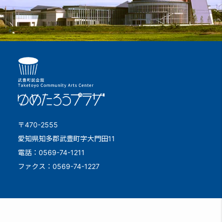
楽屋6～8
ゆめプラＱ＆Ａ
喫茶「ゆめひろば」
ギャラリー
〒470-2555
愛知県知多郡武豊町字大門田11
電話：0569-74-1211
ファクス：0569-74-1227
和室
スタジオ