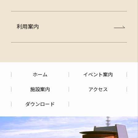
施設案内
利用案内
輝きホール
利用規約
ホーム
イベント案内
響きホール
料金表
施設案内
アクセス
ダウンロード
楽屋1～5
貸館予約について