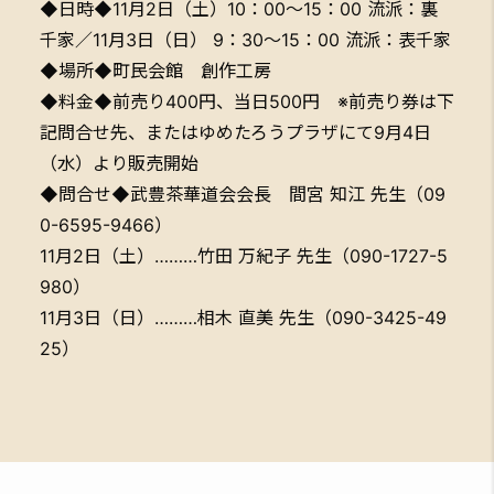
◆日時◆11月2日（土）10：00～15：00 流派：裏
千家／11月3日（日） 9：30～15：00 流派：表千家
◆場所◆町民会館 創作工房
◆料金◆前売り400円、当日500円 ※前売り券は下
記問合せ先、またはゆめたろうプラザにて9月4日
（水）より販売開始
◆問合せ◆武豊茶華道会会長 間宮 知江 先生（09
0-6595-9466）
11月2日（土）………竹田 万紀子 先生（090-1727-5
980）
11月3日（日）………相木 直美 先生（090-3425-49
25）