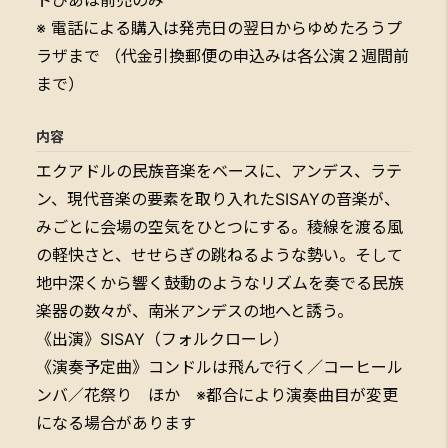
※ 電話による購入は発売日の翌日からゆめたろうプ
ラザまで （代金引換郵便の申込みは各公演２週間前
まで）
内容
エクアドルの民族音楽をベースに、アンデス、ラテ
ン、現代音楽の要素を取り入れたSISAYの音楽が、
みごとに会場の空気をひとつにする。稜線を渡る風
の軽快さと、せせらぎの跳ねるような勢い。そして
地中深くから響く鼓動のようなリズムを奏でる民族
楽器の数々が、南米アンデスの地へと誘う。
《出演》SISAY（フォルクローレ）
《演奏予定曲》コンドルは飛んで行く／コーヒール
ンバ／花祭り ほか ※都合により演奏曲目が変更
になる場合があります