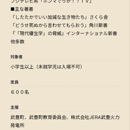
フジテレビ系「ホンマでっか！？ＴＶ」
■主な著書
「したたかでいい加減な生き物たち」さくら舎
「どうせ死ぬから言わせてもらおう」角川新書
『「現代優生学」の脅威』インターナショナル新書
他多数
対象者
小学生以上（未就学児は入場不可）
定員
６００名
主催
武豊町、武豊町教育委員会、株式会社JERA武豊火力
発電所