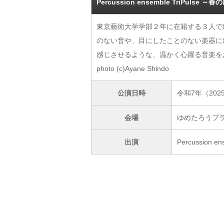
Percussion ensemble TriPulse 
東京藝術大学学部２年に在籍する３人で
のない音や、目にしたことのない楽器に
感じさせるような、温かく心躍る音楽を
photo (c)Ayane Shindo
公演日時
令和7年（202
会場
ゆめたろうプ
出演
Percussion en