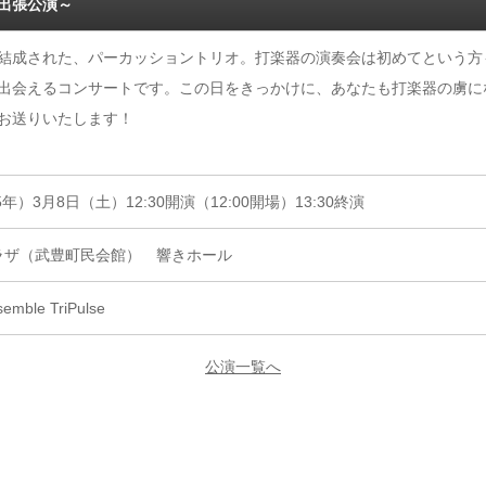
～春の出張公演～
結成された、パーカッショントリオ。打楽器の演奏会は初めてという方
出会えるコンサートです。この日をきっかけに、あなたも打楽器の虜に
お送りいたします！
5年）3月8日（土）12:30開演（12:00開場）13:30終演
ラザ（武豊町民会館） 響きホール
semble TriPulse
公演一覧へ