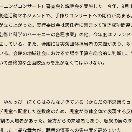
ーニングコンサート」審査会と説明会を実施した。今年、9月よ
創造活動マネジメントで、手作りコンサートへの期待が高まる。
が立ち上がった。実行委員会は適任者に集まって頂き成功間違
芸術と科学のハーモニーの各種事業」の他、今年度はフレンド
画している。また、会館には実演団体担当者の来館があり、多
いる。会館の地域社会における立場や予算を総合的に判断し、
いて最終的な企画絞込みを急がなくてはいけない。
「ゆめっぴ ぼくらはみんないきている（からだの不思議ミュ
学児童へ配慮した座敷席のため、児童が身体全体で表現する反
約7割の入場者があった。遠方からの来場者もあり、聴衆の層の
排した上品な舞台が、聴衆の演奏への集中度を高めていた。