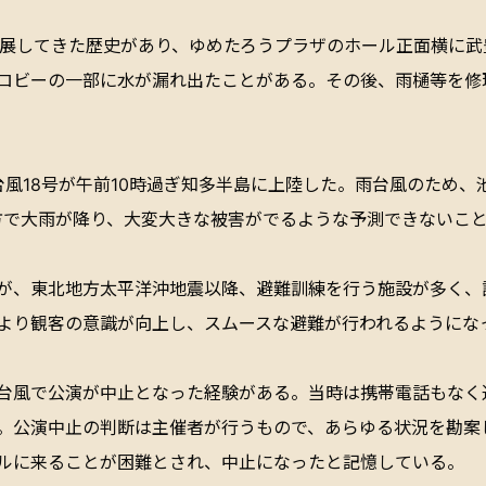
発展してきた歴史があり、ゆめたろうプラザのホール正面横に
ロビーの一部に水が漏れ出たことがある。その後、雨樋等を修
台風18号が午前10時過ぎ知多半島に上陸した。雨台風のため
方で大雨が降り、大変大きな被害がでるような予測できないこ
が、東北地方太平洋沖地震以降、避難訓練を行う施設が多く、
より観客の意識が向上し、スムースな避難が行われるようにな
台風で公演が中止となった経験がある。当時は携帯電話もなく
。公演中止の判断は主催者が行うもので、あらゆる状況を勘案
ルに来ることが困難とされ、中止になったと記憶している。