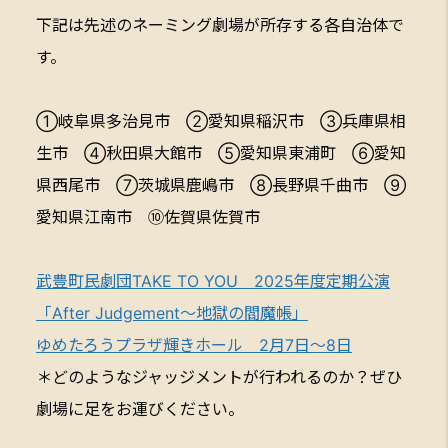
下記は先述のネーミング劇場が所存する各自治体で
す。
①岐阜県多治見市 ②愛知県稲沢市 ③兵庫県相
生市 ④秋田県大館市 ⑤愛知県東浦町 ⑥愛知
県西尾市 ⑦茨城県鹿嶋市 ⑧長野県千曲市 ⑨
愛知県江南市 ⑩佐賀県佐賀市
武豊町民劇団TAKE TO YOU 2025年度定期公演
「After Judgement～地獄の閻魔帳」
ゆめたろうプラザ輝きホール 2月7日～8日
＊どのようなジャッジメントが行われるのか？ぜひ
劇場に足をお運びください。