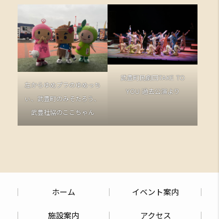
武豊町民劇団TAKE TO
左からゆめプラのゆめっち
YOU 過去公演より
ぃ、武豊町のみそたろう、
武豊社協のここちゃん
ホーム
イベント案内
施設案内
アクセス